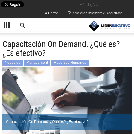
Mérida, MX
Entrar
¿No eres miembro? Registrate
Capacitación On Demand. ¿Qué es?
¿Es efectivo?
Negocios
Management
Recursos Humanos
Capacitación On Demand. ¿Qué es? ¿Es efectivo?