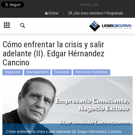
Mérida, MX
Entrar
¿No eres miembro? Registrate
Cómo enfrentar la crisis y salir
adelante (II). Edgar Hérnandez
Cancino
Negocios
Management
Finanzas
Recursos Humanos
Cómo enfrentar la crisis y salir adelante (II). Edgar Hérnandez Cancino