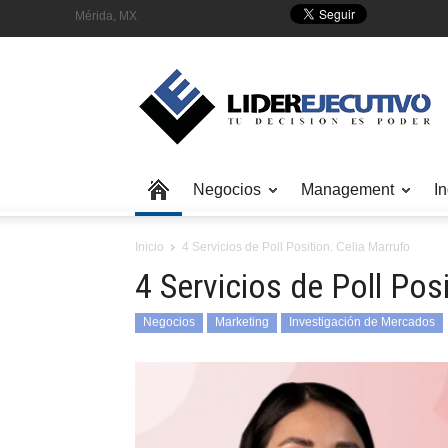
Mérida, MX
Negocios
Management
In
Inicio
4 Servicios de Poll Position. Celia Marrufo
4 Servicios de Poll Pos
Negocios
Marketing
Investigación de Mercados