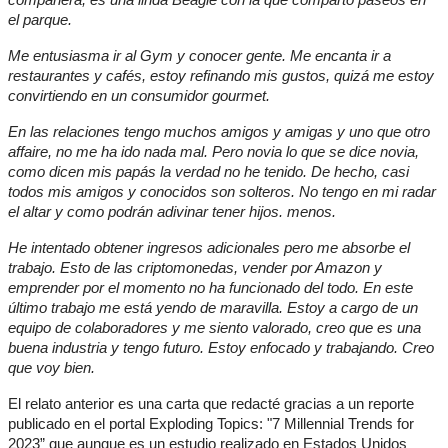
compañera, es una linda Beagle con la que comparto paseos en 
el parque.
Me entusiasma ir al Gym y conocer gente. Me encanta ir a 
restaurantes y cafés, estoy refinando mis gustos, quizá me estoy 
convirtiendo en un consumidor gourmet.
En las relaciones tengo muchos amigos y amigas y uno que otro 
affaire, no me ha ido nada mal. Pero novia lo que se dice novia, 
como dicen mis papás la verdad no he tenido. De hecho, casi 
todos mis amigos y conocidos son solteros. No tengo en mi radar 
el altar y como podrán adivinar tener hijos. menos.
He intentado obtener ingresos adicionales pero me absorbe el 
trabajo. Esto de las criptomonedas, vender por Amazon y 
emprender por el momento no ha funcionado del todo. En este 
último trabajo me está yendo de maravilla. Estoy a cargo de un 
equipo de colaboradores y me siento valorado, creo que es una 
buena industria y tengo futuro. Estoy enfocado y trabajando. Creo 
que voy bien.
El relato anterior es una carta que redacté gracias a un reporte 
publicado en el portal Exploding Topics: "7 Millennial Trends for 
2023” que aunque es un estudio realizado en Estados Unidos 