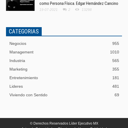
como Persona Física. Edgar Hernández Cancino
19-07-2021
2
13298
CATEGORIAS
Negocios
955
Management
1010
Industria
565
Marketing
355
Entretenimiento
181
Lideres
481
Viviendo con Sentido
69
© Derechos Reservados Líder Ejecutivo MX