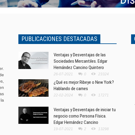
PUBLICACIONES DESTACADAS
Ventajas y Desventajas de las
Sociedades Mercantiles. Edgar
Hernández Cancino Quintero
r.
26-07-2021
0
23324
de
s,
¿Qué es mejor Ribeye o New York?
en
Hablando de carnes
as
22-02-2024
0
17271
la
Ventajas y Desventajas de iniciar tu
negocio como Persona Física.
Edgar Hernández Cancino
19-07-2021
2
13298