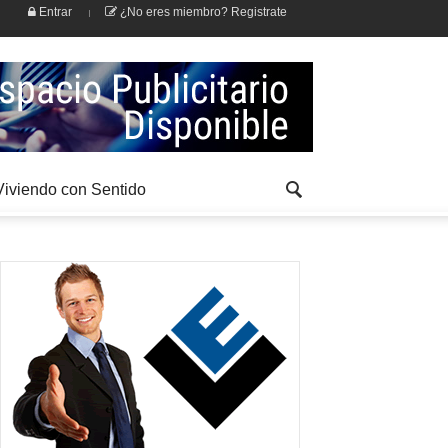
Entrar
¿No eres miembro? Registrate
Viviendo con Sentido