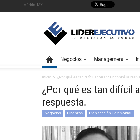
Mérida, MX
Negocios
Management
In
Inicio
¿Por qué es tan difícil ahorrar? Encontré la respu
¿Por qué es tan difícil 
respuesta.
Negocios
Finanzas
Planificación Patrimonial