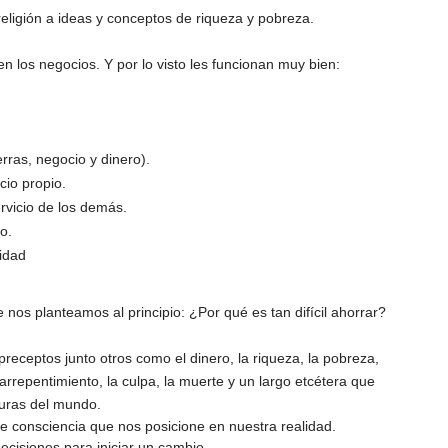
 religión a ideas y conceptos de riqueza y pobreza.
en los negocios. Y por lo visto les funcionan muy bien:
erras, negocio y dinero).
cio propio.
rvicio de los demás.
to.
idad
nos planteamos al principio: ¿Por qué es tan difícil ahorrar?
preceptos junto otros como el dinero, la riqueza, la pobreza,
el arrepentimiento, la culpa, la muerte y un largo etcétera que
turas del mundo.
de consciencia que nos posicione en nuestra realidad.
cisiones para iniciar un cambio.