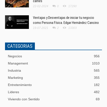
carnes
22-02-2024
0
17290
Ventajas y Desventajas de iniciar tu negocio
como Persona Física. Edgar Hernández Cancino
19-07-2021
2
13303
CATEGORIAS
Negocios
956
Management
1010
Industria
565
Marketing
355
Entretenimiento
182
Lideres
482
Viviendo con Sentido
69