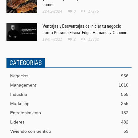
carnes
22-02-2024
0
17275
Ventajas y Desventajas de iniciar tu negocio
como Persona Física. Edgar Hernández Cancino
19-07-2021
2
13302
CATEGORIAS
Negocios
956
Management
1010
Industria
565
Marketing
355
Entretenimiento
182
Lideres
482
Viviendo con Sentido
69