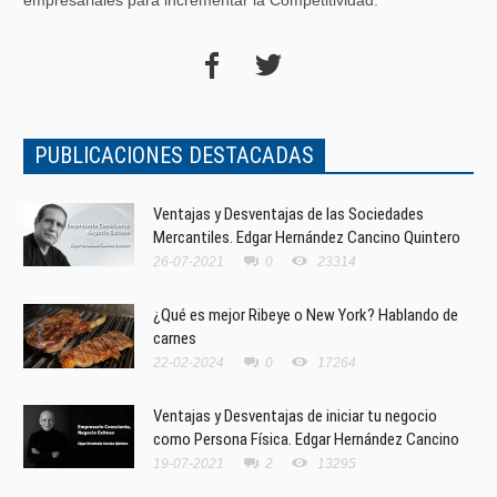
empresariales para incrementar la Competitividad.
PUBLICACIONES DESTACADAS
Ventajas y Desventajas de las Sociedades
Mercantiles. Edgar Hernández Cancino Quintero
26-07-2021
0
23314
¿Qué es mejor Ribeye o New York? Hablando de
carnes
22-02-2024
0
17264
Ventajas y Desventajas de iniciar tu negocio
como Persona Física. Edgar Hernández Cancino
19-07-2021
2
13295