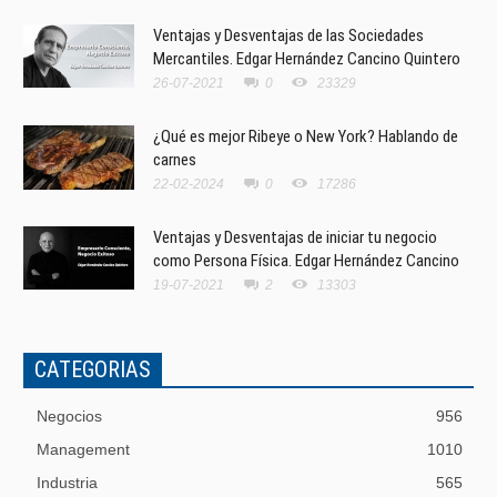
Ventajas y Desventajas de las Sociedades
Mercantiles. Edgar Hernández Cancino Quintero
26-07-2021
0
23329
¿Qué es mejor Ribeye o New York? Hablando de
carnes
22-02-2024
0
17286
Ventajas y Desventajas de iniciar tu negocio
como Persona Física. Edgar Hernández Cancino
19-07-2021
2
13303
CATEGORIAS
Negocios
956
Management
1010
Industria
565