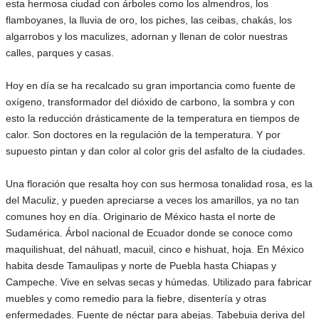
esta hermosa ciudad con árboles como los almendros, los
flamboyanes, la lluvia de oro, los piches, las ceibas, chakás, los
algarrobos y los maculizes, adornan y llenan de color nuestras
calles, parques y casas.
Hoy en día se ha recalcado su gran importancia como fuente de
oxígeno, transformador del dióxido de carbono, la sombra y con
esto la reducción drásticamente de la temperatura en tiempos de
calor. Son doctores en la regulación de la temperatura. Y por
supuesto pintan y dan color al color gris del asfalto de la ciudades.
Una floración que resalta hoy con sus hermosa tonalidad rosa, es la
del Maculiz, y pueden apreciarse a veces los amarillos, ya no tan
comunes hoy en día. Originario de México hasta el norte de
Sudamérica. Árbol nacional de Ecuador donde se conoce como
maquilishuat, del náhuatl, macuil, cinco e hishuat, hoja. En México
habita desde Tamaulipas y norte de Puebla hasta Chiapas y
Campeche. Vive en selvas secas y húmedas. Utilizado para fabricar
muebles y como remedio para la fiebre, disentería y otras
enfermedades. Fuente de néctar para abejas. Tabebuia deriva del