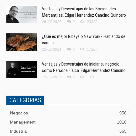
Ventajas y Desventajas de las Sociedades
Mercantiles. Edgar Hernández Cancino Quintero
26-07-2021
0
23329
¿Qué es mejor Ribeye o New York? Hablando de
carnes
22-02-2024
0
17287
Ventajas y Desventajas de iniciar tu negocio
como Persona Física. Edgar Hernández Cancino
19-07-2021
2
13303
CATEGORIAS
Negocios
956
Management
1010
Industria
565