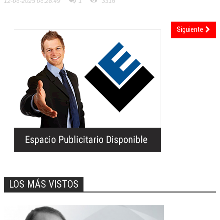
12-06-2025 06:28:49
1
3316
Siguiente
LOS MÁS VISTOS