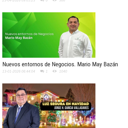
23-04-2026 09:05:23
0
366
Nuevos entornos de Negocios. Mario May Bazán
13-01-2026 06:44:04
1
1040