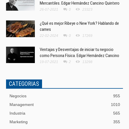
Mercantiles. Edgar Hernández Cancino Quintero
26-07-2021
0
23323
¿Qué es mejor Ribeye o New York? Hablando de
carnes
22-02-2024
0
17269
Ventajas y Desventajas de iniciar tu negocio
como Persona Física. Edgar Hernández Cancino
19-07-2021
2
13298
CATEGORIAS
Negocios
955
Management
1010
Industria
565
Marketing
355