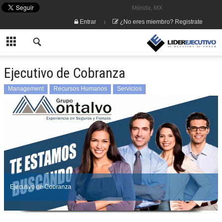
Mérida, MX
Entrar
¿No eres miembro? Registrate
Ejecutivo de Cobranza
Management
Recursos Humanos
Servicios
Ejecutivo de Cobranza