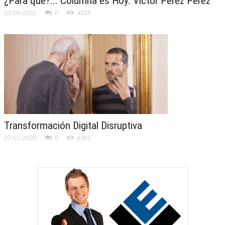
¿Para qué?... Columna es Hoy. Víctor Pérez Pérez
23-09-2020
0
4558
Transformación Digital Disruptiva
27-01-2020
0
6381