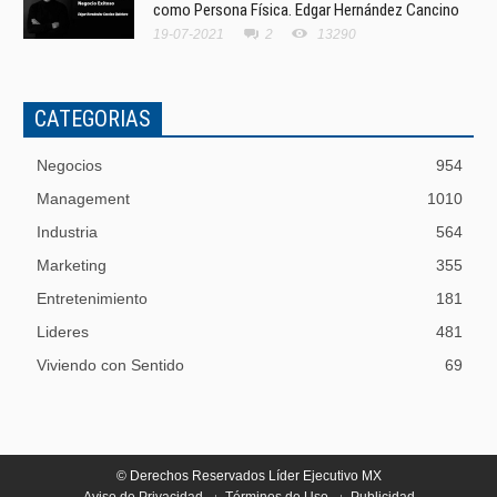
como Persona Física. Edgar Hernández Cancino
19-07-2021
2
13290
CATEGORIAS
Negocios
954
Management
1010
Industria
564
Marketing
355
Entretenimiento
181
Lideres
481
Viviendo con Sentido
69
© Derechos Reservados Líder Ejecutivo MX