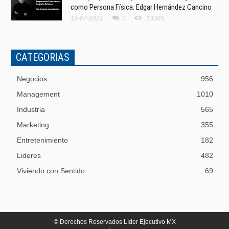
como Persona Física. Edgar Hernández Cancino
19-07-2021
2
13305
CATEGORIAS
Negocios
956
Management
1010
Industria
565
Marketing
355
Entretenimiento
182
Lideres
482
Viviendo con Sentido
69
© Derechos Reservados Líder Ejecutivo MX