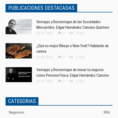
PUBLICACIONES DESTACADAS
Ventajas y Desventajas de las Sociedades
Mercantiles. Edgar Hernández Cancino Quintero
26-07-2021
0
23335
¿Qué es mejor Ribeye o New York? Hablando de
carnes
22-02-2024
0
17294
Ventajas y Desventajas de iniciar tu negocio
como Persona Física. Edgar Hernández Cancino
19-07-2021
2
13309
CATEGORIAS
Negocios
956