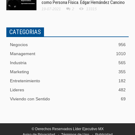
como Persona Física. Edgar Hernández Cancino
19-07-2021
2
13315
CATEGORIAS
Negocios
956
Management
1010
Industria
565
Marketing
355
Entretenimiento
182
Lideres
482
Viviendo con Sentido
69
© Derechos Reservados Líder Ejecutivo MX
Aviso de Privacidad
Términos de Uso
Publicidad