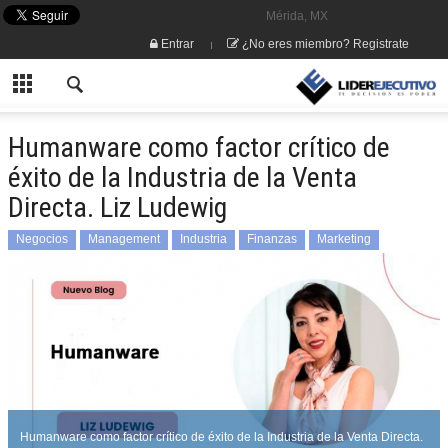
Mérida, MX
Entrar
¿No eres miembro? Registrate
Humanware como factor crítico de
éxito de la Industria de la Venta
Directa. Liz Ludewig
Negocios
Management
Industria
Finanzas
Marketing
Lideres
Lizelotte Ludewig
Humanware como factor crítico de éxito de la Industria de la Venta Directa.