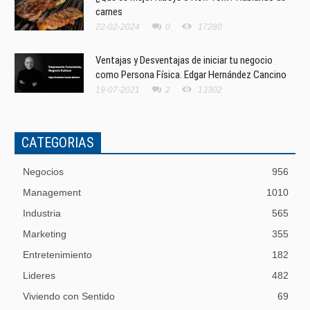
carnes
22-02-2024
0
17280
Ventajas y Desventajas de iniciar tu negocio
como Persona Física. Edgar Hernández Cancino
19-07-2021
2
13302
CATEGORIAS
Negocios
956
Management
1010
Industria
565
Marketing
355
Entretenimiento
182
Lideres
482
Viviendo con Sentido
69