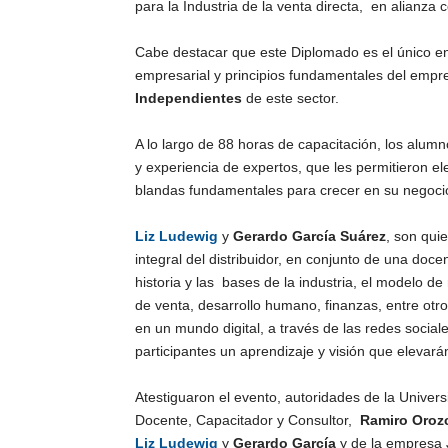
para la Industria de la venta directa, en alianza 
Cabe destacar que este Diplomado es el único en 
empresarial y principios fundamentales del empre
Independientes
de este sector.
A lo largo de 88 horas de capacitación, los alum
y experiencia de expertos, que les permitieron el
blandas fundamentales para crecer en su negocio
Liz Ludewig
y
Gerardo García Suárez
, son qui
integral del distribuidor, en conjunto de una do
historia y las bases de la industria, el modelo d
de venta, desarrollo humano, finanzas, entre ot
en un mundo digital, a través de las redes sociales 
participantes un aprendizaje y visión que elevará
Atestiguaron el evento, autoridades de la Univer
Docente, Capacitador y Consultor,
Ramiro Oroz
Liz Ludewig
y
Gerardo García
y de la empresa 