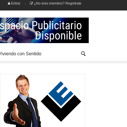
Entrar
¿No eres miembro? Registrate
Viviendo con Sentido