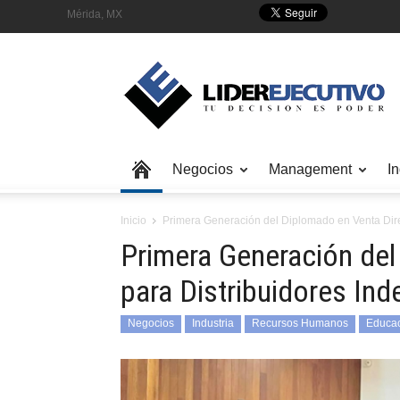
Mérida, MX
Negocios
Management
In
Inicio
Primera Generación del Diplomado en Venta Dire
Primera Generación del
para Distribuidores In
Negocios
Industria
Recursos Humanos
Educa