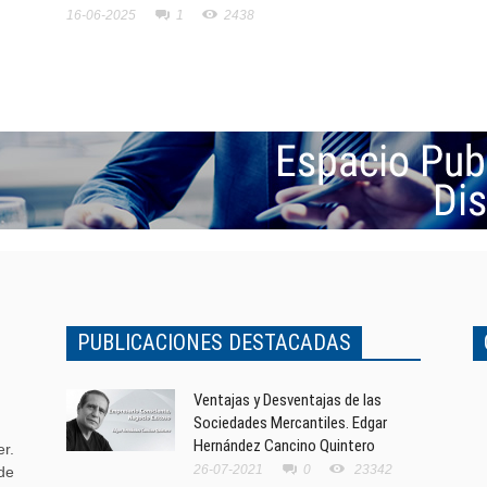
16-06-2025
1
2438
PUBLICACIONES DESTACADAS
Ventajas y Desventajas de las
Sociedades Mercantiles. Edgar
Hernández Cancino Quintero
r.
26-07-2021
0
23342
de