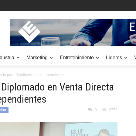
dustria
Marketing
Entretenimiento
Lideres
cta para Distribuidores Independientes
 Diplomado en Venta Directa
dependientes
ción
0
2779