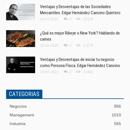
Ventajas y Desventajas de las Sociedades
Mercantiles. Edgar Hernández Cancino Quintero
26-07-2021
0
23326
¿Qué es mejor Ribeye o New York? Hablando de
carnes
22-02-2024
0
17275
Ventajas y Desventajas de iniciar tu negocio
como Persona Física. Edgar Hernández Cancino
19-07-2021
2
13302
CATEGORIAS
Negocios
956
Management
1010
Industria
565