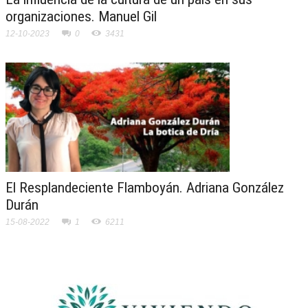
organizaciones. Manuel Gil
12-10-2023
0
3431
El Resplandeciente Flamboyán. Adriana González
Durán
15-08-2022
1
6211