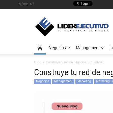
Mérida, MX
Negocios
Management
In
Inicio
Construye tu red de negocios. Liz Ludewig
Construye tu red de ne
Negocios
Management
Marketing
Marketing Di