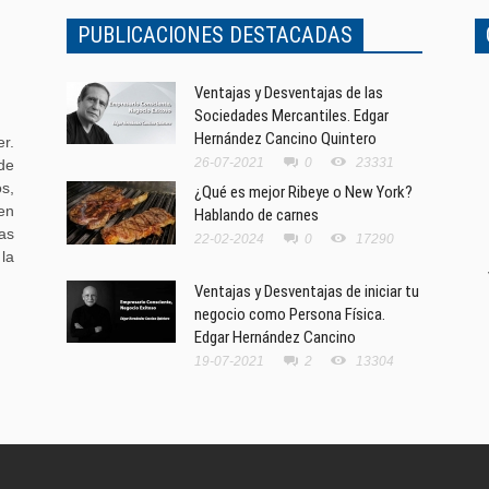
PUBLICACIONES DESTACADAS
Ventajas y Desventajas de las
Sociedades Mercantiles. Edgar
Hernández Cancino Quintero
r.
26-07-2021
0
23331
de
s,
¿Qué es mejor Ribeye o New York?
en
Hablando de carnes
as
22-02-2024
0
17290
la
Ventajas y Desventajas de iniciar tu
negocio como Persona Física.
Edgar Hernández Cancino
19-07-2021
2
13304