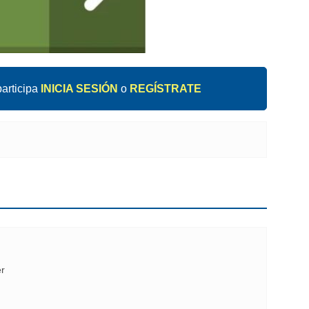
articipa
INICIA SESIÓN
o
REGÍSTRATE
er