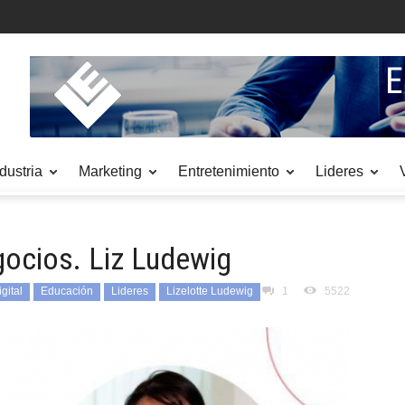
dustria
Marketing
Entretenimiento
Lideres
gocios. Liz Ludewig
gital
Educación
Lideres
Lizelotte Ludewig
1
5522